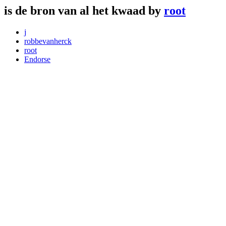
is de bron van al het kwaad by
root
j
robbevanherck
root
Endorse