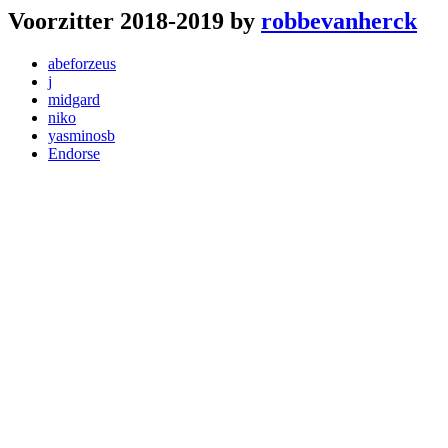
Voorzitter 2018-2019 by
robbevanherck
abeforzeus
j
midgard
niko
yasminosb
Endorse